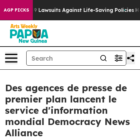
ood’s 239 Lawsuits Against Life-Saving Policies
He’s E
AGP PICKS
Des agences de presse de
premier plan lancent le
service d'information
mondial Democracy News
Alliance